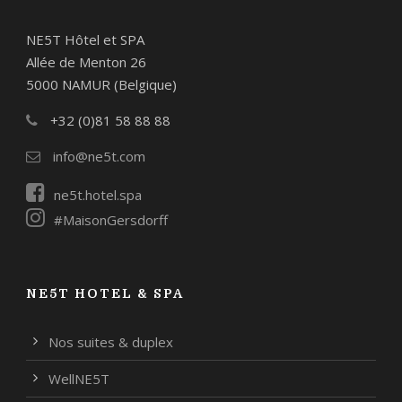
NE5T Hôtel et SPA
Allée de Menton 26
5000 NAMUR (Belgique)
+32 (0)81 58 88 88
info@ne5t.com
ne5t.hotel.spa
#MaisonGersdorff
NE5T HOTEL & SPA
Nos suites & duplex
WellNE5T