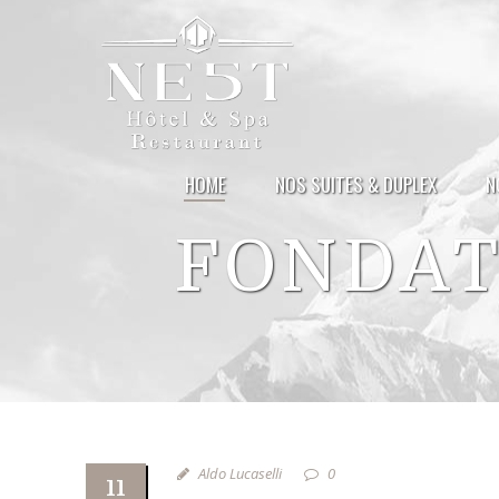
HOME
NOS SUITES & DUPLEX
N
FONDAT
Aldo Lucaselli
0
11