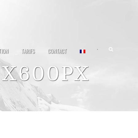
•
TION
TARIFS
CONTACT
0X600PX