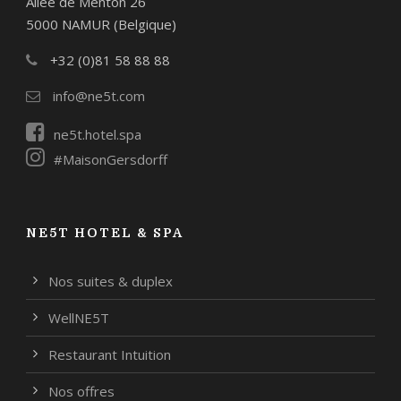
Allée de Menton 26
5000 NAMUR (Belgique)
+32 (0)81 58 88 88
info@ne5t.com
ne5t.hotel.spa
#MaisonGersdorff
NE5T HOTEL & SPA
Nos suites & duplex
WellNE5T
Restaurant Intuition
Nos offres