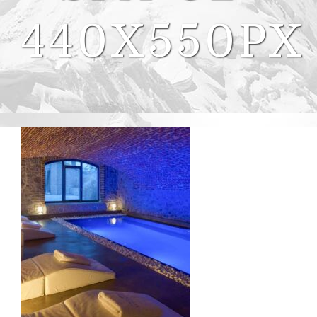
440X550PX