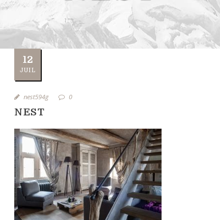
12
JUIL
nest594g
0
NEST