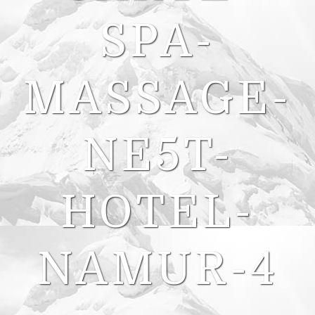
SPA-
MASSAGE-
NE5T-
HOTEL-
NAMUR-4