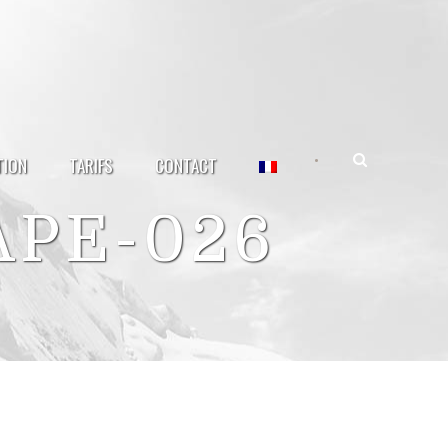
•
TION
TARIFS
CONTACT
APE-026