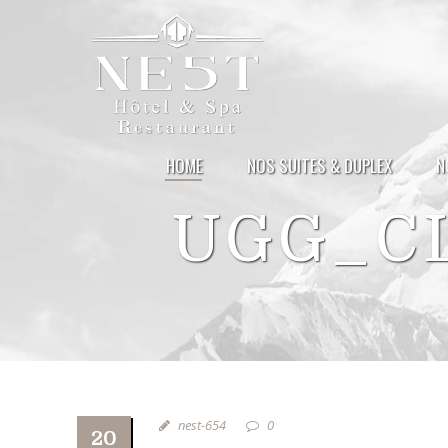
HOME
NOS SUITES & DUPLEX
N
UGG_CL
nest-654
0
20