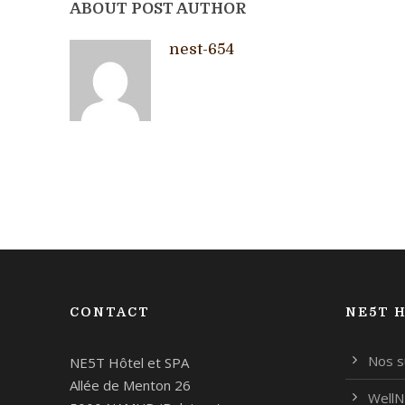
ABOUT POST AUTHOR
nest-654
CONTACT
NE5T H
Nos s
NE5T Hôtel et SPA
Allée de Menton 26
Well