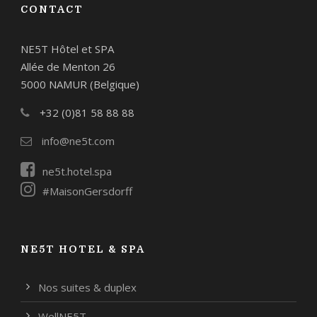
CONTACT
NE5T Hôtel et SPA
Allée de Menton 26
5000 NAMUR (Belgique)
+32 (0)81 58 88 88
info@ne5t.com
ne5t.hotel.spa
#MaisonGersdorff
NE5T HOTEL & SPA
Nos suites & duplex
WellNE5T