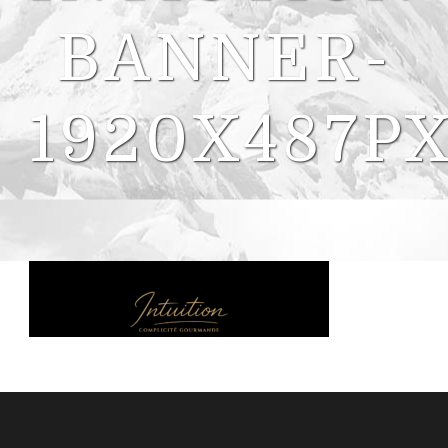
BANNER-
1920X487P