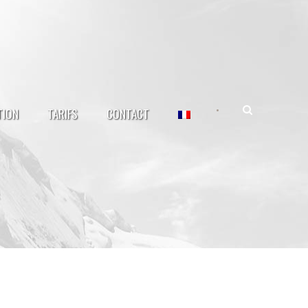
•
TION
TARIFS
CONTACT