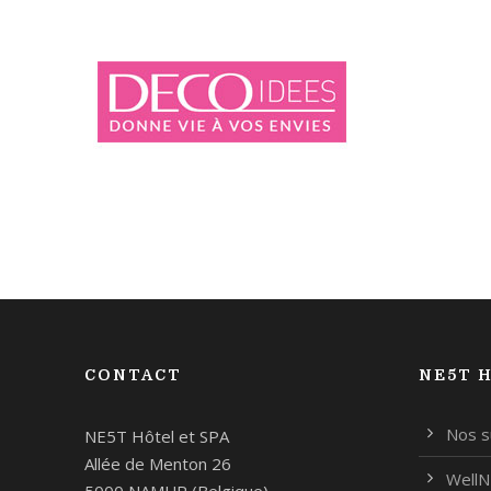
CONTACT
NE5T H
Nos s
NE5T Hôtel et SPA
Allée de Menton 26
Well